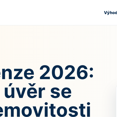
Výho
nze 2026:
 úvěr se
emovitosti