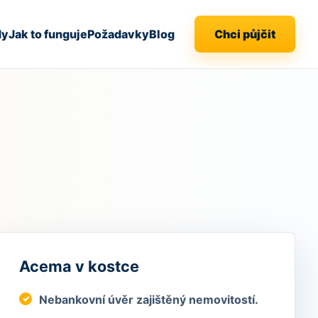
dy
Jak to funguje
Požadavky
Blog
Chci půjčit
Acema v kostce
Nebankovní úvěr zajištěný nemovitostí.