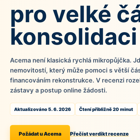
pro velké č
konsolidaci
Acema není klasická rychlá mikropůjčka. J
nemovitostí, který může pomoci s větší čá
financováním rekonstrukce. V recenzi roze
zástavy a postup online žádosti.
Aktualizováno 5. 6. 2026
Čtení přibližně 20 minut
Požádat u Acema
Přečíst verdikt recenze