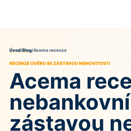
Úvod
/
Blog
/
Acema recenze
RECENZE ÚVĚRU SE ZÁSTAVOU NEMOVITOSTI
Acema rece
nebankovní
zástavou n