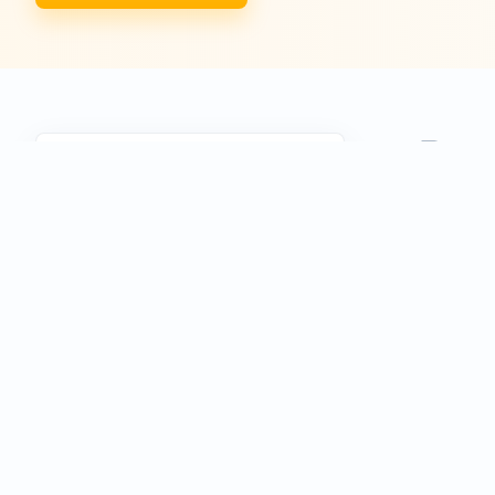
Ryc
Obsah recenze
úvě
Rychlý verdikt
Acema je
Parametry a cena
Díky zás
straně j
Zástava nemovitosti
Největší
Konsolidace a využití
klient s
dokument
Výhody a nevýhody
bankovní