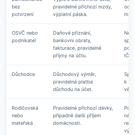
bez
pravidelné příchozí mzdy,
odpo
potvrzení
výplatní páska.
musí
OSVČ nebo
Daňové přiznání,
Neza
podnikatel
bankovní obraty,
spot
fakturace, pravidelné
podn
příjmy na účtu.
IČO.
Důchodce
Důchodový výměr,
Splá
pravidelná platba
k pr
důchodu na účet.
věku
Rodičovská
Pravidelné příchozí dávky,
Počí
nebo
případně další příjem
nákl
mateřská
domácnosti.
reze
výda