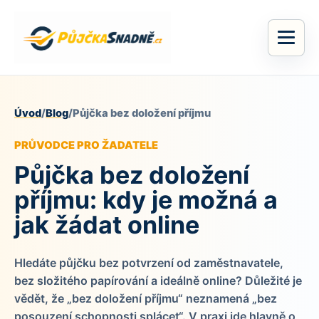
Úvod
/
Blog
/
Půjčka bez doložení příjmu
PRŮVODCE PRO ŽADATELE
Půjčka bez doložení
příjmu: kdy je možná a
jak žádat online
Hledáte půjčku bez potvrzení od zaměstnavatele,
bez složitého papírování a ideálně online? Důležité je
vědět, že „bez doložení příjmu“ neznamená „bez
posouzení schopnosti splácet“. V praxi jde hlavně o