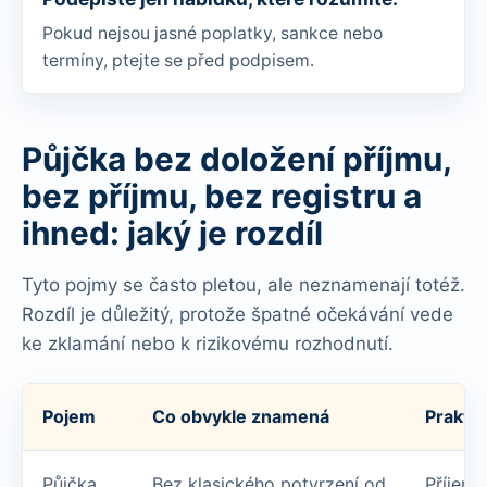
Pokud nejsou jasné poplatky, sankce nebo
termíny, ptejte se před podpisem.
Půjčka bez doložení příjmu,
bez příjmu, bez registru a
ihned: jaký je rozdíl
Tyto pojmy se často pletou, ale neznamenají totéž.
Rozdíl je důležitý, protože špatné očekávání vede
ke zklamání nebo k rizikovému rozhodnutí.
Pojem
Co obvykle znamená
Praktic
Půjčka
Bez klasického potvrzení od
Příjem 