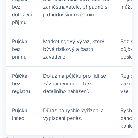
bez
zaměstnavatele, případně s
může bý
doložení
jednodušším ověřením.
příjmu
Půjčka
Marketingový výraz, který
Bez sch
bez
bývá rizikový a často
půjčka
příjmu
zavádějící.
poskyto
Půjčka
Dotaz na půjčku pro lidi se
Registr
bez
záznamem nebo bez
záznam
registru
detailního nahlížení.
vše, al
Půjčka
Důraz na rychlé vyřízení a
Rychlos
ihned
vyplacení peněz.
bance, 
konkrét