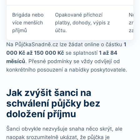
Brigáda nebo
Opakované příchozí
Nepr
více menších
platby, dohody, výpis z
znam
příjmů
účtu.
zamí
Na PůjčkaSnadně.cz lze žádat online o částku
1
000 Kč až 150 000 Kč
se splatností
1 až 84
měsíců
. Přesné podmínky se vždy odvíjejí od
konkrétního posouzení a nabídky poskytovatele.
Jak zvýšit šanci na
schválení půjčky bez
doložení příjmu
Šanci obvykle nezvyšuje snaha něco skrýt, ale
naopak srozumitelně ukázat, že půjčka je