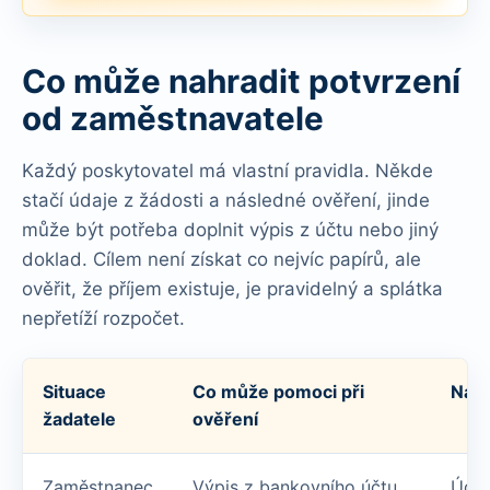
Co může nahradit potvrzení
od zaměstnavatele
Každý poskytovatel má vlastní pravidla. Někde
stačí údaje z žádosti a následné ověření, jinde
může být potřeba doplnit výpis z účtu nebo jiný
doklad. Cílem není získat co nejvíc papírů, ale
ověřit, že příjem existuje, je pravidelný a splátka
nepřetíží rozpočet.
Situace
Co může pomoci při
Na c
žadatele
ověření
Zaměstnanec
Výpis z bankovního účtu,
Údaj